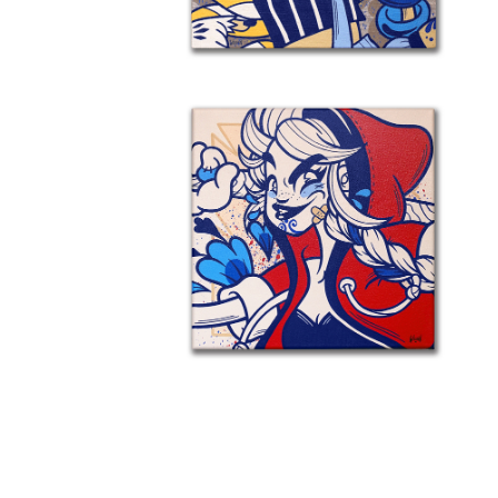
Details
Détail 3 – Souvenirs De Tbilissi
Details
Le M.U.R. Oberkampf
Details