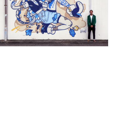
lfred Festival
ls
ითელქუდა
ls
ls
rt Tak
ls
torckage
ls
euf-Set-Kat
ls
dèle
ls
akeda
ls
raff, Delft & Toucan
ls
láinte! – Waterford Walls
ls
iom