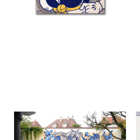
Details
Détail 2 – Souvenirs De Waterford –
Detai
D
Details
Detai