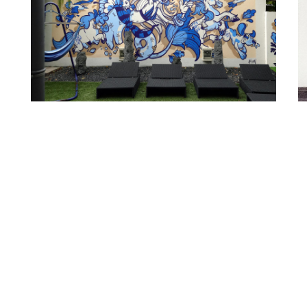
Sirène, Chien Et Poneys
A
Details
Studio Sandrine
Detai
Წ
Details
Detai
Details
S.A.F.I.R. Festival
Detai
A
Details
Loudia!
Detai
S
Details
Le Bassin De La Sirène
Detai
N
Details
Nos, Feminae – Loire Art Show
Detai
A
Details
Lilith
Detai
M
Details
Lelystad – Writers Block
Detai
G
Details
Wingen-Sur-Moder / Kouncht Rendez-Vous
Detai
S
Details
L’Envol – Street Art City
Detai
R