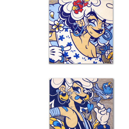
Détail 9 – Neuf-Set-Kat
Details
Détail 6 – Zwazo Na Pi