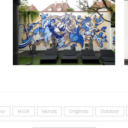
Sirène, Chien Et Poneys
A
Details
Detai
oor
M.U.R.
Murals
Originals
Outdoor