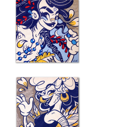
étail 7 – Bassin Sirène
ls
étail 4 – Souvenirs De La Réunion