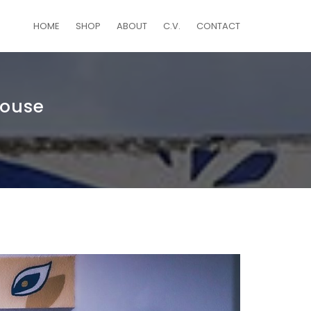
HOME
SHOP
ABOUT
C.V.
CONTACT
house