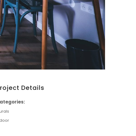
roject Details
ategories:
urals
ndoor