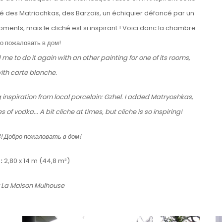
jouté des Matriochkas, des Barzoïs, un échiquier défoncé par un
oments, mais le cliché est si inspirant ! Voici donc la chambre
о пожаловать в дом!
e to do it again with an other painting for one of its rooms,
ith carte blanche.
inspiration from local porcelain: Gzhel. I added Matryoshkas,
f vodka... A bit cliche at times, but cliche is so inspiring!
!
Добро пожаловать в дом!
:
2,80 x 14 m (44,8 m²)
y La Maison Mulhouse