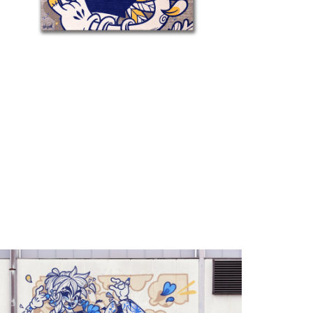
ls
étail #1 – Kintsugi –
ls