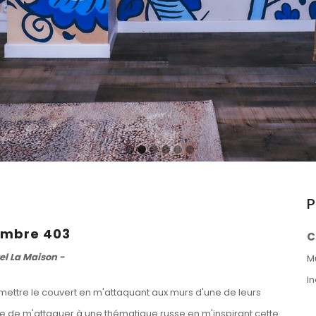
P
mbre 403
C
el La Maison -
M
I
ettre le couvert en m'attaquant aux murs d'une de leurs
ie de m'attaquer à une thématique russe en m'inspirant cette