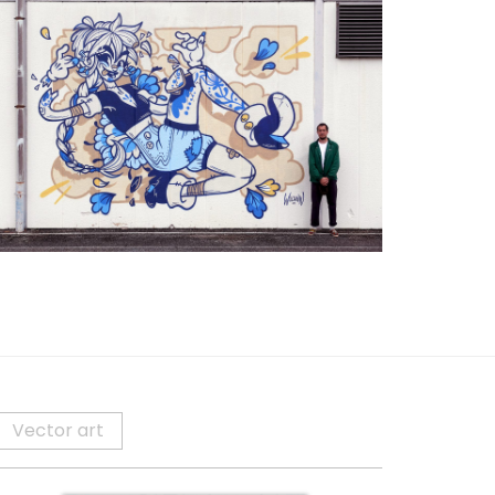
lfred Festival
ls
Vector art