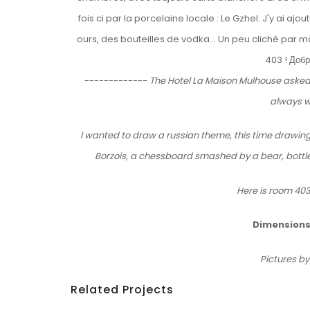
fois ci par la porcelaine locale : Le Gzhel. J'y ai a
ours, des bouteilles de vodka... Un peu cliché par m
403 ! Добр
-------------
The Hotel La Maison Mulhouse asked m
always w
I wanted to draw a russian theme, this time drawing 
Borzois, a chessboard smashed by a bear, bottles o
Here is room 403
Dimensions
Pictures b
Related Projects
Details
Le M.U.R. Oberkampf