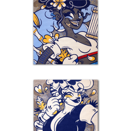
Détail 8 – Mon Liberté
D
Details
Detai
Détail 5 – Souvenirs De La Réunion
D