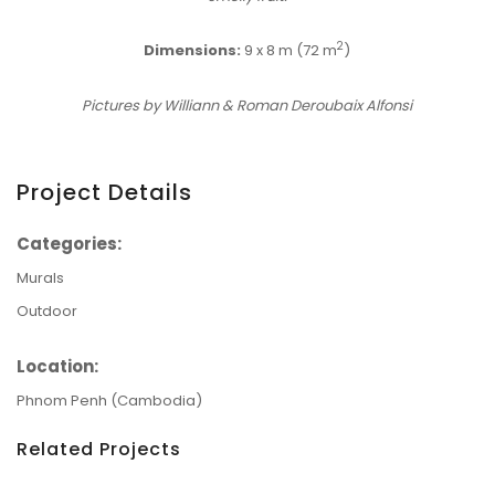
2
Dimensions:
9 x 8 m (72 m
)
Pictures by Williann & Roman Deroubaix Alfonsi
Project Details
Categories:
Murals
Outdoor
Location:
Phnom Penh (Cambodia)
Related Projects
etails
Le M.U.R. Oberkampf
etails
Sirène, Chien Et Poneys