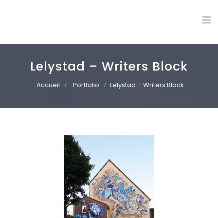
Williann
Freelance illustrator. Vector art | Mural paintings
Lelystad – Writers Block
Accueil
Portfolio
Lelystad – Writers Block