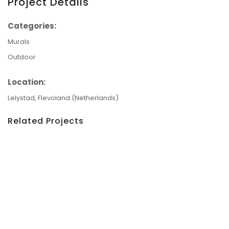
Project Details
Categories:
Murals
Outdoor
Location:
Lelystad, Flevoland (Netherlands)
Related Projects
etails
Le M.U.R. Oberkampf