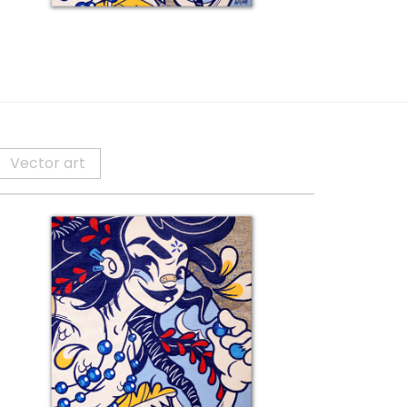
ls
Vector art
étail 7 – Bassin Sirène