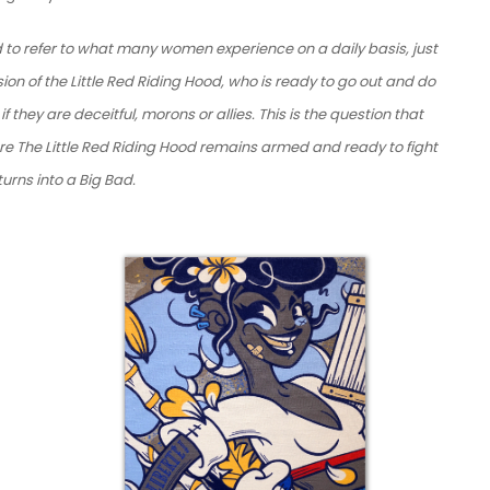
ood to refer to what many women experience on a daily basis, just
ion of the Little Red Riding Hood, who is ready to go out and do
f they are deceitful, morons or allies. This is the question that
 The Little Red Riding Hood remains armed and ready to fight
 turns into a Big Bad.
Détail 8 – Mon Liberté
D