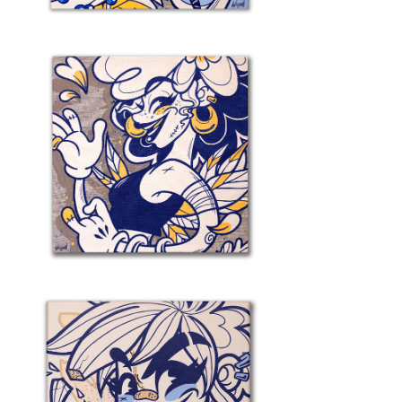
ls
étail 4 – Souvenirs De La Réunion
ls
étail #1 – Kintsugi –