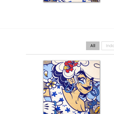
Details
All
Ind
Détail 9 – Neuf-Set-Kat