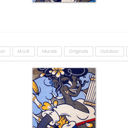
Details
Detai
oor
M.U.R.
Murals
Originals
Outdoor
Détail 8 – Mon Liberté
D