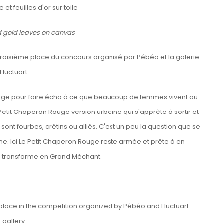
 et feuilles d'or sur toile
nd gold leaves on canvas
troisième place du concours organisé par Pébéo et la galerie
Fluctuart.
 Rouge pour faire écho à ce que beaucoup de femmes vivent au
e Petit Chaperon Rouge version urbaine qui s'apprête à sortir et
s sont fourbes, crétins ou alliés. C'est un peu la question que se
. Ici Le Petit Chaperon Rouge reste armée et prête à en
e transforme en Grand Méchant.
---------
d place in the competition organized by Pébéo and Fluctuart
gallery.