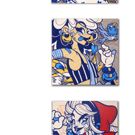
Details
Détail 6 – Zwazo Na Pi
Details
Détail 3 – Souvenirs De Tbilissi