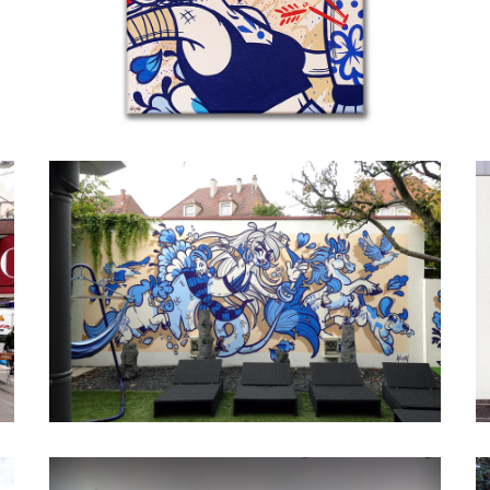
Details
Detai
Sirène, Chien Et Poneys
A
Details
Detai