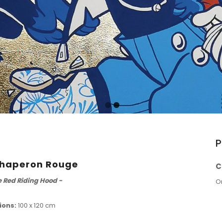
P
 Chaperon Rouge
C
le Red Riding Hood -
O
ions:
100 x 120 cm