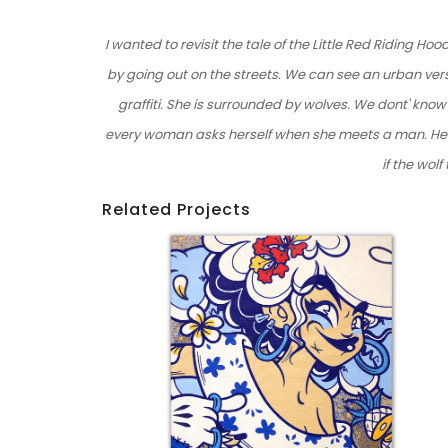
I wanted to revisit the tale of the Little Red Riding H
by going out on the streets. We can see an urban vers
graffiti. She is surrounded by wolves. We dont' know i
every woman asks herself when she meets a man. Here
if the wolf
Related Projects
Détail 9 – Neuf-Set-Kat