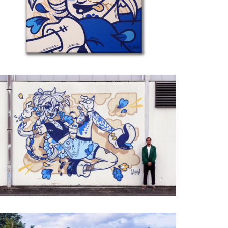
ls
lfred Festival
ls