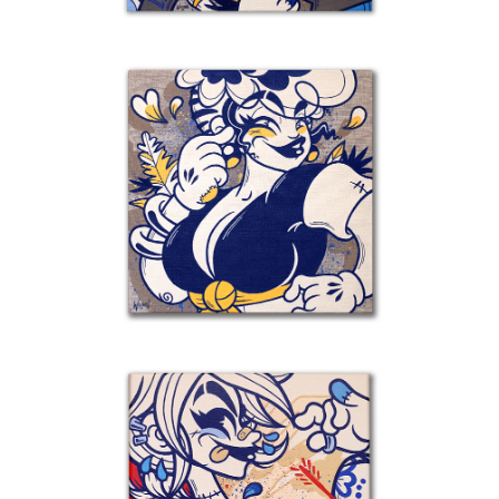
Details
Detai
Détail 5 – Souvenirs De La Réunion
D
Details
Detai
Détail 2 – Souvenirs De Waterford –
D