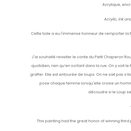
Acrylique, encre
Acrylic, ink a
Cette toile a eu l'immense honneur de remporter la 
J'ai souhaité revisiter le conte du Petit Chaperon
quotidien, rien qu’en sortant dans la rue. On y voit l
graffer. Elle est entourée de loups. On ne sait pas s’il
pose chaque femme lorsqu'elle croise un homme
découdre si le Loup s
This painting had the great honor of winning thir