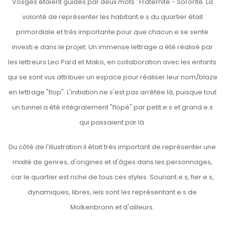
Vosges étaient guidés par deux mots : Fraternité - Sororité. La
volonté de représenter les habitant.e.s du quartier était
primordiale et très importante pour que chacun.e se sente
investi.e dans le projet. Un immense lettrage a été réalisé par
les lettreurs Leo Pard et Mako, en collaboration avec les enfants
qui se sont vus attribuer un espace pour réaliser leur nom/blaze
en lettrage "flop". L'initiation ne s'est pas arrêtée là, puisque tout
un tunnel a été intégralement "flopé" par petit.e.s et grand.e.s
qui passaient par là.
Du côté de l'illustration il était très important de représenter une
mixité de genres, d'origines et d'âges dans les personnages,
car le quartier est riche de tous ces styles. Souriant.e.s, fier.e.s,
dynamiques, libres, iels sont les représentant.e.s de
Molkenbronn et d'ailleurs.