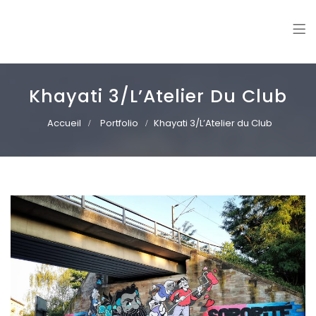
Williann
Freelance illustrator. Vector art | Mural paintings
Khayati 3/L’Atelier Du Club
Accueil
Portfolio
Khayati 3/L’Atelier du Club