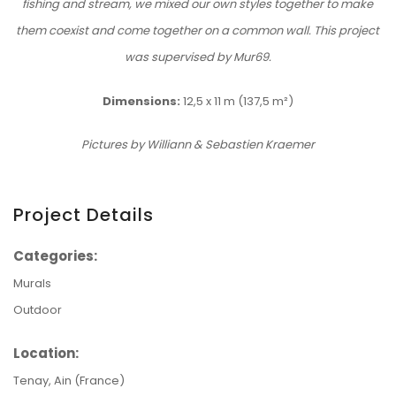
fishing and stream, we mixed our own styles together to make
them coexist and come together on a common wall. This project
was supervised by Mur69.
Dimensions:
12,5 x 11 m (137,5 m²)
Pictures by Williann & Sebastien Kraemer
Project Details
Categories:
Murals
Outdoor
Location:
Tenay, Ain (France)