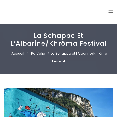
Williann
Freelance illustrator. Vector art | Mural paintings
La Schappe Et
L’Albarine/Khrôma Festival
Accueil
Portfolio
La Schappe et l’Albarine/Khrôma
Festival