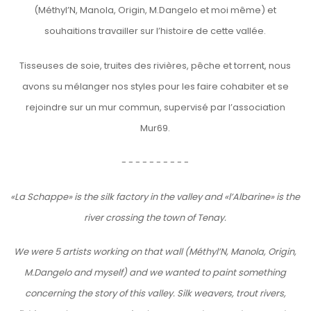
(Méthyl’N, Manola, Origin, M.Dangelo et moi même) et
souhaitions travailler sur l’histoire de cette vallée.
Tisseuses de soie, truites des rivières, pêche et torrent, nous
avons su mélanger nos styles pour les faire cohabiter et se
rejoindre sur un mur commun, supervisé par l’association
Mur69.
- - - - - - - - - -
«La Schappe» is the silk factory in the valley and «l’Albarine» is the
river crossing the town of Tenay.
We were 5 artists working on that wall (Méthyl’N, Manola, Origin,
M.Dangelo and myself) and we wanted to paint something
concerning the story of this valley. Silk weavers, trout rivers,