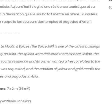
onésie. Aujourd’hui il s’agit d’une résidence touristique et sa
S
 la décoration qu’elle souhaitait mettre en place. La couleur
or rappelle les couleurs des temples et pagodes d’Asie.11
 - - - - - - - -
Le Moulin à Epices (the Spice Mill) is one of the oldest buildings
y on stilts, the spices were delivered there by boat. Inside, the
tourist residence and its owner wanted a fresco related to the
 was requested, and the addition of yellow and gold recalls the
les and pagodas in Asia.
2
ons:
7 x 2 m (14 m
)
y Nathalie Schelling