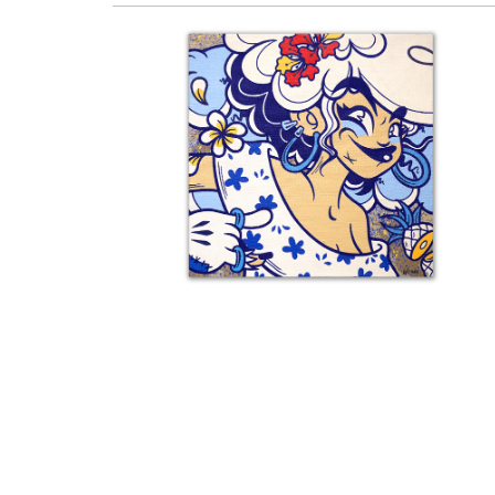
Détail 9 – Neuf-Set-Kat
Details
Détail 6 – Zwazo Na Pi
Details
Details
Détail 3 – Souvenirs De Tbilissi
Details
Le M.U.R. Oberkampf