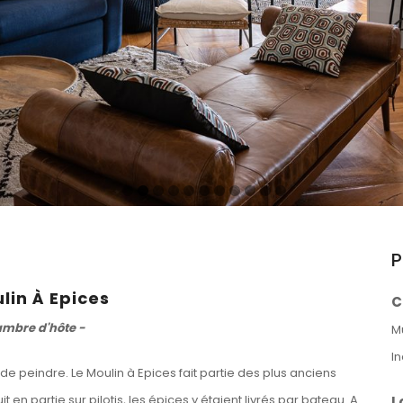
P
lin À Epices
C
mbre d'hôte -
M
I
 de peindre. Le Moulin à Epices fait partie des plus anciens
 en partie sur pilotis, les épices y étaient livrés par bateau. A
L