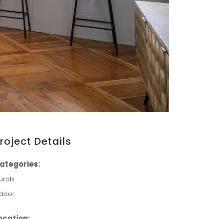
roject Details
ategories:
urals
ndoor
ocation: