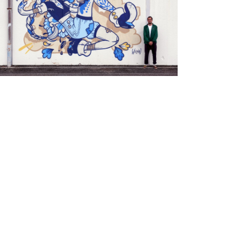
lfred Festival
ls
ითელქუდა
ls
ls
rt Tak
ls
torckage
ls
euf-Set-Kat
ls
dèle
ls
akeda
ls
raff, Delft & Toucan
ls
láinte! – Waterford Walls
ls
iom