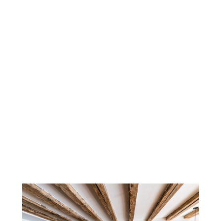
Details
Fragments/Le M.U.R De Reims
Detai
L
Details
Lichtenberg – Ludovica Margaretha
Detai
P
Details
Le Jazz Des Cigales
Detai
L
Details
Knight Tournament
Detai
K
Details
Le M.U.R Poitiers
Detai
L
Details
Fanart Ovni(s)
Detai
D
Details
Le Petit Chaperon Rouge
Detai
U
Details
Chambre 403 – Hôtel La Maison Mulhouse
Detai
H
Details
This Is Not A F*cking Manga!/Colors Urban Art Festiv
Detai
उ
Details
Fake News!
Detai
S
Details
M.U.R. Bourges
Detai
H
Detai
T