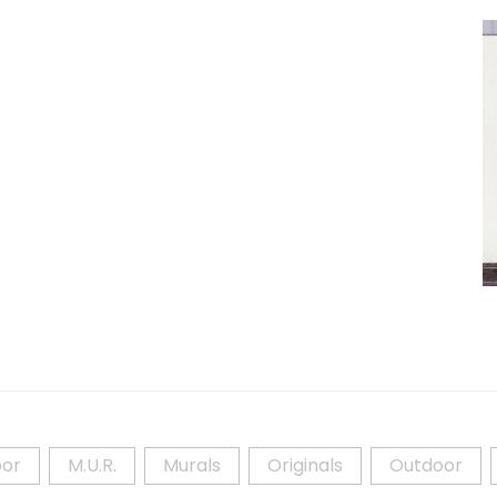
Details
Sirène, Chien Et Poneys
A
Detai
oor
M.U.R.
Murals
Originals
Outdoor