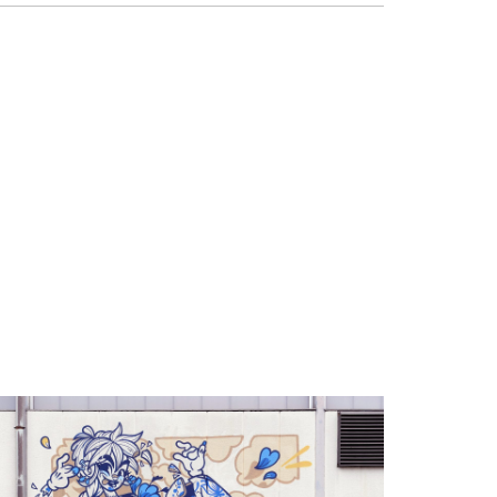
ls
étail 7 – Bassin Sirène
ls
étail 4 – Souvenirs De La Réunion
ls
étail #1 – Kintsugi –