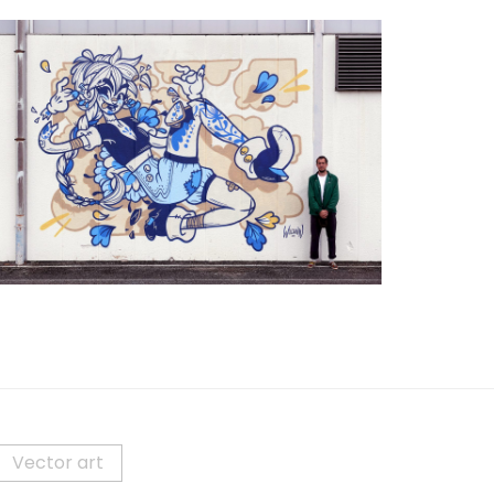
lfred Festival
ls
Vector art