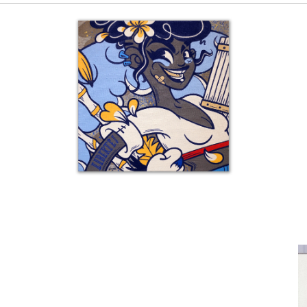
Detai
D
Détail 8 – Mon Liberté
Details
Détail 5 – Souvenirs De La Réunion
Detai
D
Details
Details
Détail 2 – Souvenirs De Waterford –
Detai
D
Details
Sirène, Chien Et Poneys