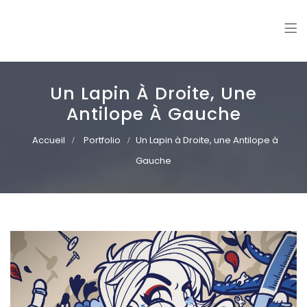
Williann
Freelance illustrator. Vector art | Mural paintings
Un Lapin À Droite, Une
Antilope À Gauche
Accueil
Portfolio
Un Lapin à Droite, une Antilope à
Gauche