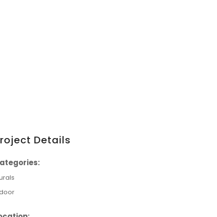
roject Details
ategories:
urals
ndoor
ocation: