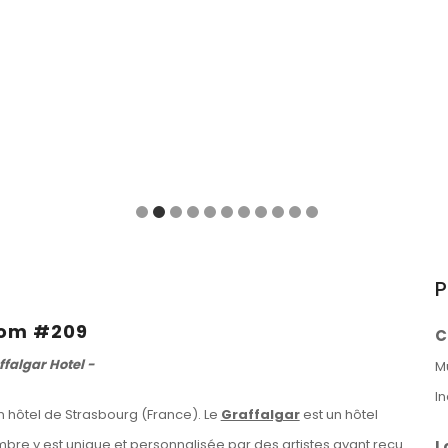
P
om #209
C
ffalgar Hotel -
M
I
 hôtel de Strasbourg (France). Le
Graffalgar
est un hôtel
re y est unique et personnalisée par des artistes ayant reçu
L