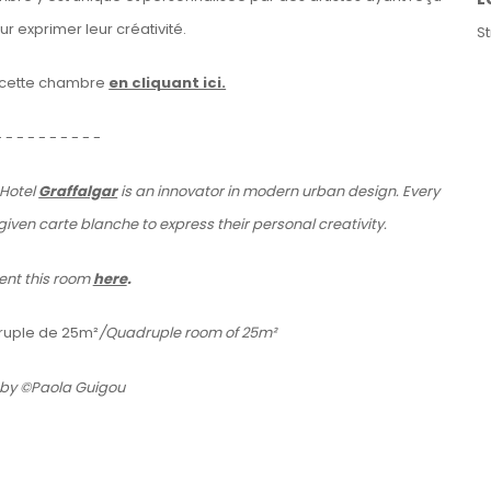
r exprimer leur créativité.
S
 cette chambre
en cliquant ici.
- - - - - - - - - -
 Hotel
Graffalgar
is an innovator in modern urban design. Every
iven carte blanche to express their personal creativity.
ent this room
here
.
uple de 25m²
/Quadruple room of 25m²
 by ©Paola Guigou
Details
Sirène, Chien Et Poneys
Detai
A