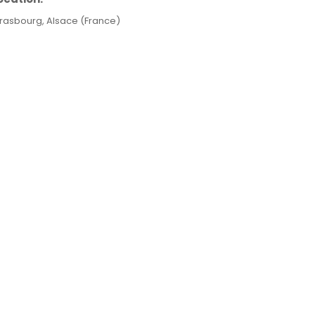
trasbourg, Alsace (France)
ls
lfred Festival