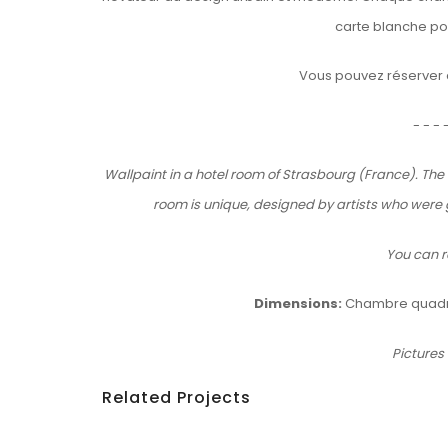
carte blanche pou
Vous pouvez réserver
- - - 
Wallpaint in a hotel room of Strasbourg (France). The
room is unique, designed by artists who were g
You can r
Dimensions:
Chambre quadr
Pictures
Related Projects
Details
Le M.U.R. Oberkampf