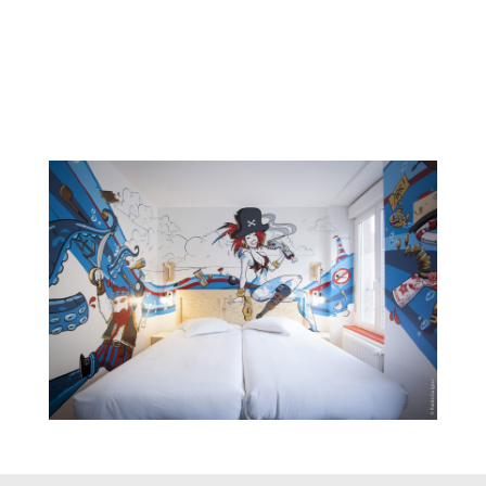
Details
M.U.R. Bourges
Detai
H
Details
Le Moulin À Epices
Detai
T
Details
Dancing Naga Queen
Detai
Z
Details
Apsara – Cambodia Urban Art Festival 2018
Detai
L
Graffalgar – Chambre 209
Details